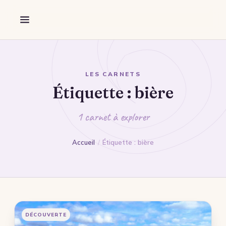
Aller au contenu
Découverte
Forêt
Marche
Guidage
LES CARNETS
Étiquette :
bière
Destination
Flandres
1 carnet à explorer
Wallonie
Accueil
/
Étiquette : bière
Nord
Pas-de-Calais
Somme
Mon Portfolio
DÉCOUVERTE