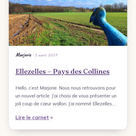
Mes photos
Forêt de Marchiennes – Portfolio
Ville de Tournai – Belgique – Portfolio
Terre de Mineurs – Portfolio
Les Ardennes Belges – Coup de Cœur –
Marjorie
· 3 mars 2024
Portfolio
Ellezelles – Pays des Collines
Les Monts des Flandres – Idée Rando –
Portfolio
Hello, c’est Marjorie. Nous nous retrouvons pour
un nouvel article. J’ai choisi de vous présenter un
Rechercher
joli coup de cœur wallon. J’ai nommé Ellezelles.…
Lire le carnet