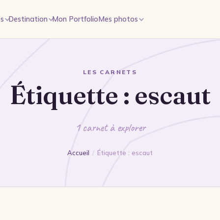
es
Destination
Mon Portfolio
Mes photos
LES CARNETS
Étiquette :
escaut
1 carnet à explorer
Accueil
/
Étiquette : escaut