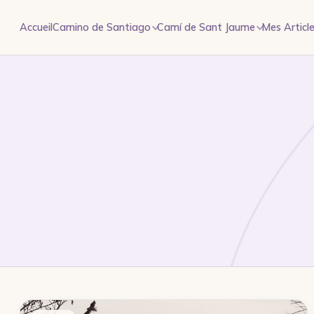
Aller au contenu
Accueil
Camino de Santiago
Camí de Sant Jaume
Mes Articl