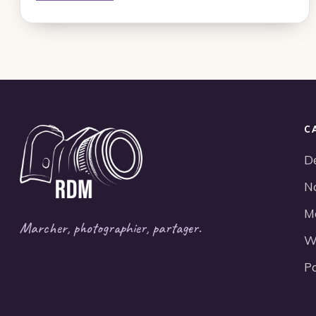
C
D
N
M
Marcher, photographier, partager.
W
P