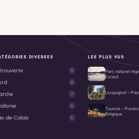
ATÉGORIES DIVERSES
LES PLUS VUS
écouverte
8
Parc naturel rég
Escaut
ord
8
Locquignol – Pay
arche
7
allonie
6
Tournai – Provin
Belgique
as-de-Calais
6