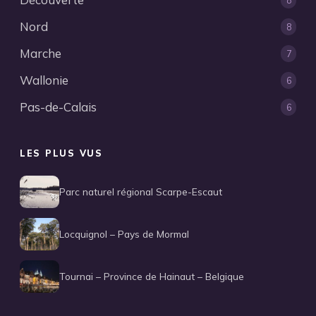
Nord
8
Marche
7
Wallonie
6
Pas-de-Calais
6
LES PLUS VUS
Parc naturel régional Scarpe-Escaut
Locquignol – Pays de Mormal
Tournai – Province de Hainaut – Belgique