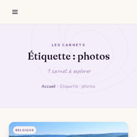
Aller au contenu
Découverte
Forêt
Marche
Guidage
LES CARNETS
Étiquette :
photos
Destination
Flandres
1 carnet à explorer
Wallonie
Accueil
/
Étiquette : photos
Nord
Pas-de-Calais
Somme
Mon Portfolio
BELGIQUE