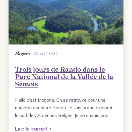
Mes photos
Forêt de Marchiennes – Portfolio
Ville de Tournai – Belgique – Portfolio
Terre de Mineurs – Portfolio
Les Ardennes Belges – Coup de Cœur –
Marjorie
· 20 août 2025
Portfolio
Trois jours de Rando dans le
Les Monts des Flandres – Idée Rando –
Parc National de la Vallée de la
Portfolio
Semois
Rechercher
Hello c’est Marjorie. On se retrouve pour une
nouvelle aventure Rando. Je suis partie explorer
le sud des Ardennes Belges. Je ne savais pas…
Lire le carnet