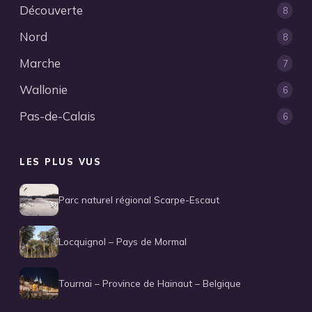
Découverte
8
Nord
8
Marche
7
Wallonie
6
Pas-de-Calais
6
LES PLUS VUS
Parc naturel régional Scarpe-Escaut
Locquignol – Pays de Mormal
Tournai – Province de Hainaut – Belgique