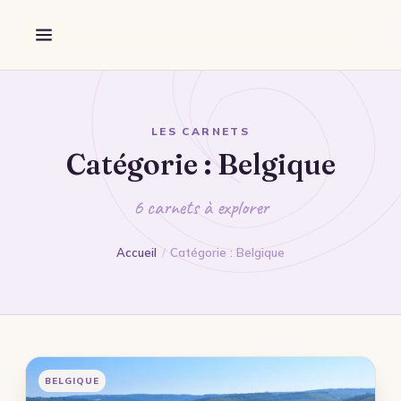
Aller au contenu
Découverte
Forêt
Marche
Guidage
LES CARNETS
Catégorie :
Belgique
Destination
Flandres
6 carnets à explorer
Wallonie
Accueil
/
Catégorie : Belgique
Nord
Pas-de-Calais
Somme
Mon Portfolio
BELGIQUE