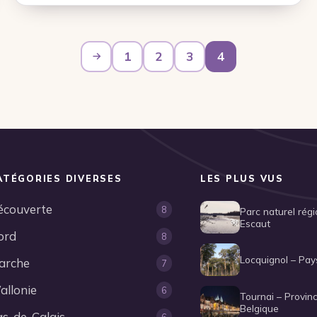
1
2
3
4
Précédent
ATÉGORIES DIVERSES
LES PLUS VUS
écouverte
8
Parc naturel rég
Escaut
ord
8
Locquignol – Pay
arche
7
allonie
6
Tournai – Provin
Belgique
as-de-Calais
6