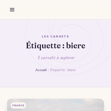
Aller au contenu
Découverte
Forêt
Marche
Guidage
LES CARNETS
Étiquette :
biere
Destination
Flandres
3 carnets à explorer
Wallonie
Accueil
/
Étiquette : biere
Nord
Pas-de-Calais
Somme
Mon Portfolio
FRANCE