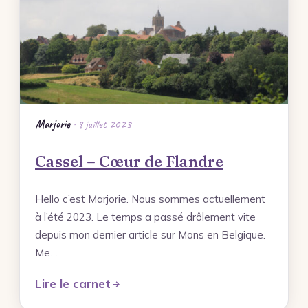
Mes photos
Forêt de Marchiennes – Portfolio
Ville de Tournai – Belgique – Portfolio
Terre de Mineurs – Portfolio
Les Ardennes Belges – Coup de Cœur –
Marjorie
· 9 juillet 2023
Portfolio
Cassel – Cœur de Flandre
Les Monts des Flandres – Idée Rando –
Portfolio
Hello c’est Marjorie. Nous sommes actuellement
à l’été 2023. Le temps a passé drôlement vite
Rechercher
depuis mon dernier article sur Mons en Belgique.
Me…
Lire le carnet