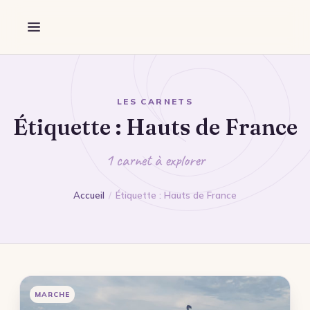
Aller au contenu
Découverte
Forêt
Marche
Guidage
LES CARNETS
Étiquette :
Hauts de France
Destination
Flandres
1 carnet à explorer
Wallonie
Accueil
/
Étiquette : Hauts de France
Nord
Pas-de-Calais
Somme
Mon Portfolio
MARCHE