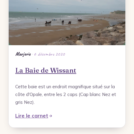
Mes photos
Forêt de Marchiennes – Portfolio
Ville de Tournai – Belgique – Portfolio
Terre de Mineurs – Portfolio
Les Ardennes Belges – Coup de Cœur –
Marjorie
· 6 décembre 2020
Portfolio
La Baie de Wissant
Les Monts des Flandres – Idée Rando –
Portfolio
Cette baie est un endroit magnifique situé sur la
côte d'Opale, entre les 2 caps (Cap blanc Nez et
Rechercher
gris Nez).
Lire le carnet